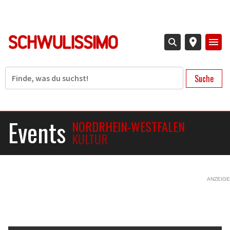
Direkt
zum
Inhalt
Suche
Events
NORDRHEIN-WESTFALEN
KULTUR
ANZEIGE