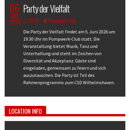
06
Party der Vielfalt
JUN
19:30
Pumpwerk-Club
2026
Body
Die Party der Vielfalt findet am 5. Juni 2026 um
19:30 Uhr im Pumpwerk-Club statt. Die
Veranstaltung bietet Musik, Tanz und
Unterhaltung und steht im Zeichen von
Diversität und Akzeptanz. Gäste sind
eingeladen, gemeinsam zu feiern und sich
auszutauschen. Die Party ist Teil des
Rahmenprogramms zum CSD Wilhelmshaven.
LOCATION INFO