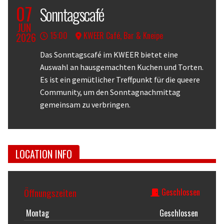
07
Sonntagscafé
JUN
15:00
KWEER Café, Bar & Kneipe
2026
Body
Das Sonntagscafé im KWEER bietet eine
Auswahl an hausgemachten Kuchen und Torten.
Es ist ein gemütlicher Treffpunkt für die queere
Community, um den Sonntagnachmittag
gemeinsam zu verbringen.
LOCATION INFO
Öffnungszeiten
Geschlossen
Montag
Geschlossen