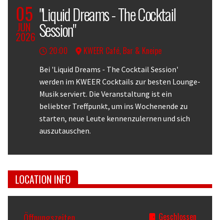
05
"Liquid Dreams - The Cocktail
Session"
JUN
2026
20:00
KWEER Café, Bar & Kneipe
Body
Bei 'Liquid Dreams - The Cocktail Session'
werden im KWEER Cocktails zur besten Lounge-
Musik serviert. Die Veranstaltung ist ein
beliebter Treffpunkt, um ins Wochenende zu
starten, neue Leute kennenzulernen und sich
auszutauschen.
LOCATION INFO
Öffnungszeiten
Geschlossen