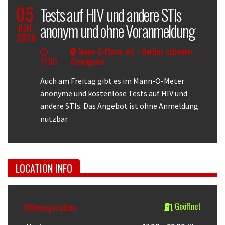
05
Tests auf HIV und andere STIs
anonym und ohne Voranmeldung
JUN
2026
Mann-O-Meter e.V. - Berlins schwuler
17:00
Checkpoint
Body
Auch am Freitag gibt es im Mann-O-Meter
anonyme und kostenlose Tests auf HIV und
andere STIs. Das Angebot ist ohne Anmeldung
nutzbar.
LOCATION INFO
Öffnungszeiten
Geöffnet