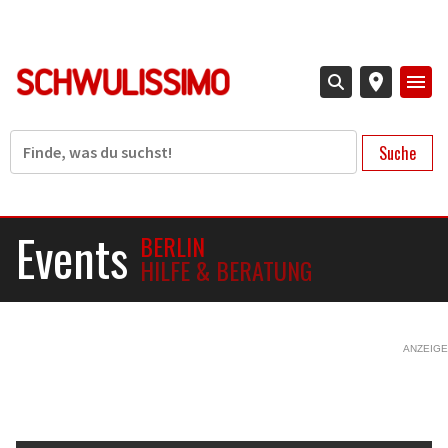
Direkt
zum
Inhalt
Suche
Events
BERLIN
HILFE & BERATUNG
ANZEIGE