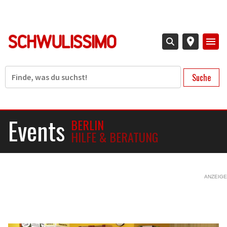
Direkt
zum
Inhalt
Suche
Events
BERLIN
HILFE & BERATUNG
ANZEIGE