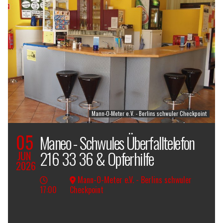
Mann-O-Meter e.V. - Berlins schwuler Checkpoint
05
Maneo - Schwules Überfalltelefon
216 33 36 & Opferhilfe
JUN
2026
Mann-O-Meter e.V. - Berlins schwuler
17:00
Checkpoint