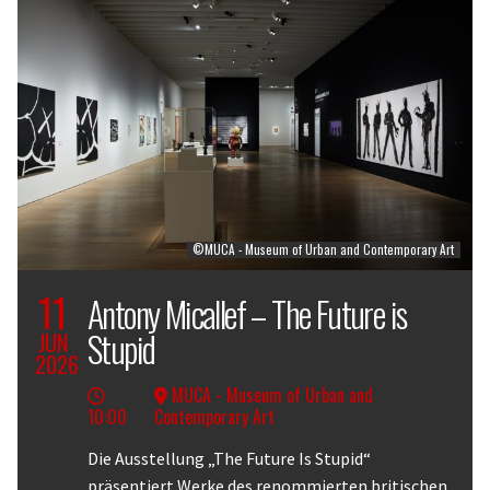
©MUCA - Museum of Urban and Contemporary Art
11
Antony Micallef – The Future is
Stupid
JUN
2026
MUCA - Museum of Urban and
10:00
Contemporary Art
Body
Die Ausstellung „The Future Is Stupid“
präsentiert Werke des renommierten britischen