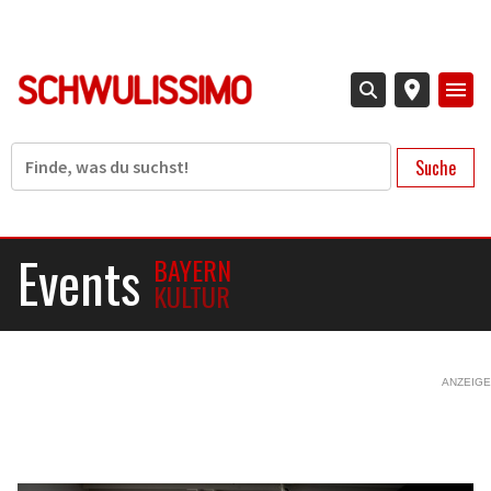
Direkt
zum
Inhalt
Suche
Events
BAYERN
KULTUR
ANZEIGE