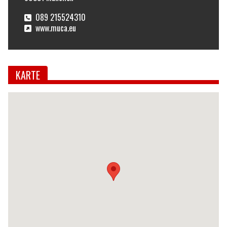
089 215524310
www.muca.eu
KARTE