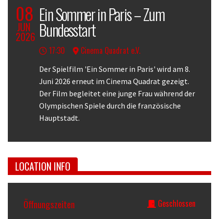
08
Ein Sommer in Paris – Zum
Bundesstart
JUN
2026
17:30
Cinema Quadrat e.V.
Body
Der Spielfilm 'Ein Sommer in Paris' wird am 8.
Juni 2026 erneut im Cinema Quadrat gezeigt.
Der Film begleitet eine junge Frau während der
Olympischen Spiele durch die französische
Hauptstadt.
LOCATION INFO
Öffnungszeiten
Geschlossen