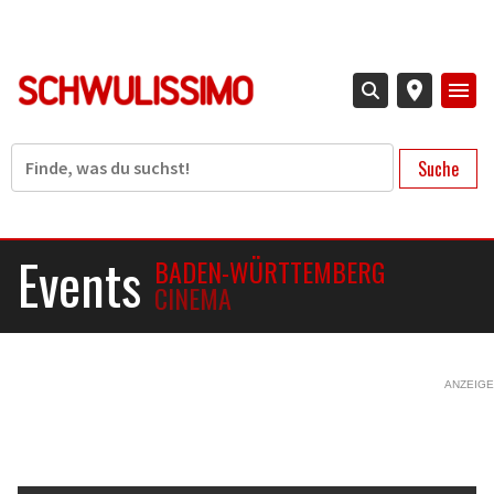
Direkt
zum
Inhalt
Suche
Events
BADEN-WÜRTTEMBERG
CINEMA
ANZEIGE